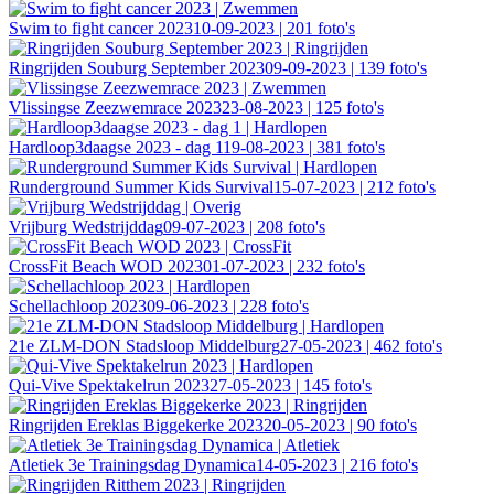
Swim to fight cancer 2023
10-09-2023 | 201 foto's
Ringrijden Souburg September 2023
09-09-2023 | 139 foto's
Vlissingse Zeezwemrace 2023
23-08-2023 | 125 foto's
Hardloop3daagse 2023 - dag 1
19-08-2023 | 381 foto's
Runderground Summer Kids Survival
15-07-2023 | 212 foto's
Vrijburg Wedstrijddag
09-07-2023 | 208 foto's
CrossFit Beach WOD 2023
01-07-2023 | 232 foto's
Schellachloop 2023
09-06-2023 | 228 foto's
21e ZLM-DON Stadsloop Middelburg
27-05-2023 | 462 foto's
Qui-Vive Spektakelrun 2023
27-05-2023 | 145 foto's
Ringrijden Ereklas Biggekerke 2023
20-05-2023 | 90 foto's
Atletiek 3e Trainingsdag Dynamica
14-05-2023 | 216 foto's