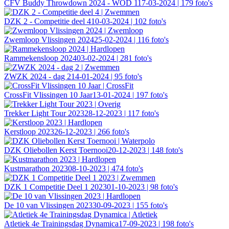
CFV Buddy Throwdown 2024 - WOD 1
17-03-2024 | 179 foto's
DZK 2 - Competitie deel 4
10-03-2024 | 102 foto's
Zwemloop Vlissingen 2024
25-02-2024 | 116 foto's
Rammekensloop 2024
03-02-2024 | 281 foto's
ZWZK 2024 - dag 2
14-01-2024 | 95 foto's
CrossFit Vlissingen 10 Jaar
13-01-2024 | 197 foto's
Trekker Light Tour 2023
28-12-2023 | 117 foto's
Kerstloop 2023
26-12-2023 | 266 foto's
DZK Oliebollen Kerst Toernooi
20-12-2023 | 148 foto's
Kustmarathon 2023
08-10-2023 | 474 foto's
DZK 1 Competitie Deel 1 2023
01-10-2023 | 98 foto's
De 10 van Vlissingen 2023
30-09-2023 | 155 foto's
Atletiek 4e Trainingsdag Dynamica
17-09-2023 | 198 foto's