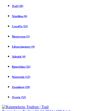
Trail (10)
Triathlon (6)
CrossFit (33)
Motorcross (5)
Lifesavingsport (4)
Atletiek (4)
Ringrijden (32)
Waterpolo (13)
Zwemloop (10)
Overig (32)