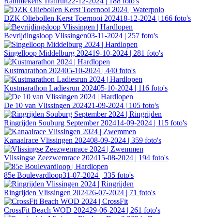
Rammekens Trailrun
22-12-2024 | 188 foto's
DZK Oliebollen Kerst Toernooi 2024
18-12-2024 | 166 foto's
Bevrijdingsloop Vlissingen
03-11-2024 | 257 foto's
Singelloop Middelburg 2024
19-10-2024 | 281 foto's
Kustmarathon 2024
05-10-2024 | 440 foto's
Kustmarathon Ladiesrun 2024
05-10-2024 | 116 foto's
De 10 van Vlissingen 2024
21-09-2024 | 105 foto's
Ringrijden Souburg September 2024
14-09-2024 | 115 foto's
Kanaalrace Vlissingen 2024
08-09-2024 | 359 foto's
Vlissingse Zeezwemrace 2024
15-08-2024 | 194 foto's
85e Boulevardloop
31-07-2024 | 335 foto's
Ringrijden Vlissingen 2024
26-07-2024 | 71 foto's
CrossFit Beach WOD 2024
29-06-2024 | 261 foto's