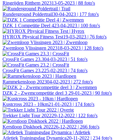
Ringrijden Ritthem 2023
13-05-2023 | 88 foto's
Runderground Poldertrail
30-04-2023 | 177 foto's
DZK 1 Competitie Deel 4
23-04-2023 | 100 foto's
HYROX Physical Fitness Test
19-03-2023 | 76 foto's
Zwemloop Vlissingen 2023
18-03-2023 | 128 foto's
CrossFit Games 23.3
04-03-2023 | 51 foto's
CrossFit Games 23.2
25-02-2023 | 74 foto's
Rammekensloop 2023
04-02-2023 | 272 foto's
DZK 2 - Zwemcompetitie deel 3
29-01-2023 | 90 foto's
Kustcross 2023 - 10km
21-01-2023 | 174 foto's
Trekker Light Tour 2022
29-12-2022 | 122 foto's
Kerstloop Diskhoek 2022
26-12-2022 | 266 foto's
Atletiek Trainingsdag Dynamica
20-11-2022 | 234 foto's